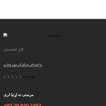
کابل افغانستان
په اجتماعی شبکو کی مونږ وڅاری
Youtube
مرستی ته اړتیا لری
+93 79 830 7452