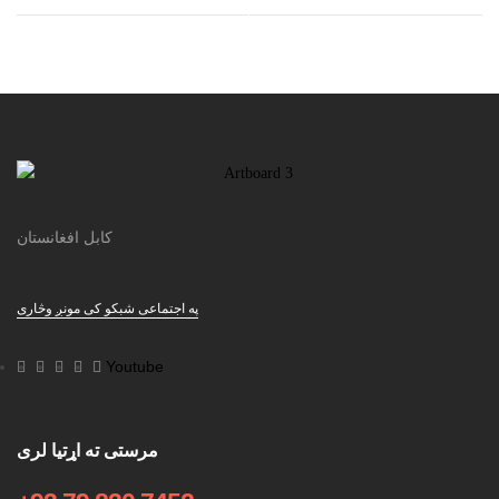
کابل افغانستان
په اجتماعی شبکو کی مونږ وڅاری
Youtube
مرستی ته اړتیا لری