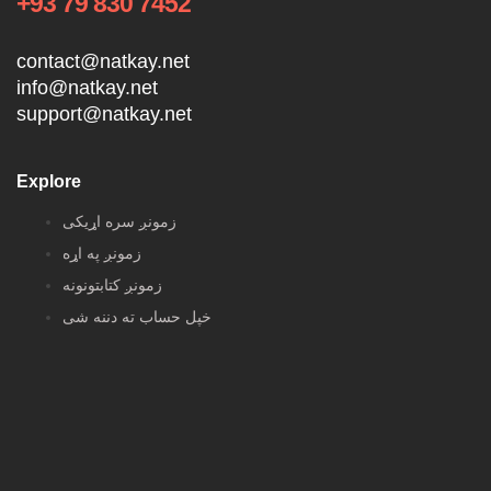
+93 79 830 7452
contact@natkay.net
info@natkay.net
support@natkay.net
Explore
زمونږ سره اړیکی
زمونږ په اړه
زمونږ کتابتونونه
خپل حساب ته دننه شی