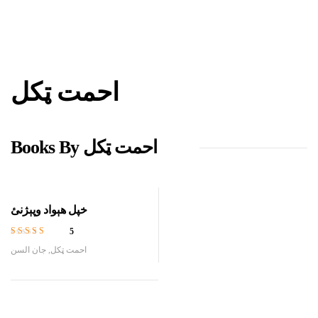
احمت ټکل
Books By احمت ټکل
خپل هېواد وپېژنئ
5
Rated
3.60
جان السن
,
احمت ټکل
out of 5