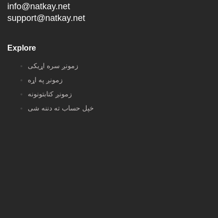
info@natkay.net
support@natkay.net
Explore
زمونږ سره اړیکی
زمونږ په اړه
زمونږ کتابتونونه
خپل حساب ته دننه شی