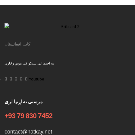
کابل افغانستان
په اجتماعی شبکو کی مونږ وڅاری
Youtube
مرستی ته اړتیا لری
+93 79 830 7452
contact@natkay.net