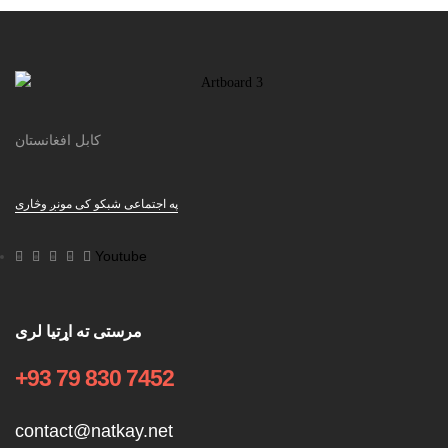
کابل افغانستان
په اجتماعی شبکو کی مونږ وڅاری
Youtube
مرستی ته اړتیا لری
+93 79 830 7452
contact@natkay.net