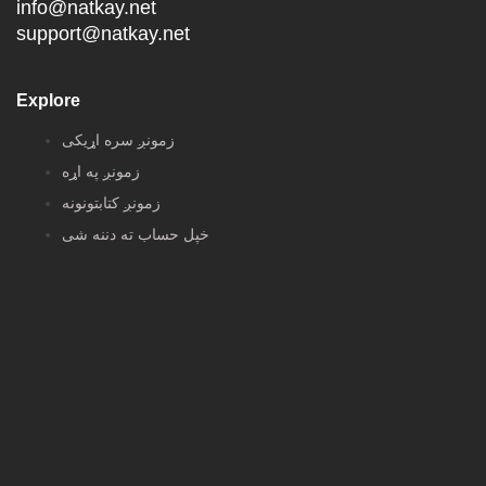
info@natkay.net
support@natkay.net
Explore
زمونږ سره اړیکی
زمونږ په اړه
زمونږ کتابتونونه
خپل حساب ته دننه شی