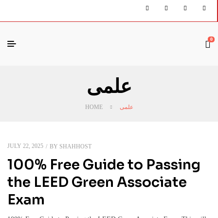
0
علمی
علمی
HOME
JULY 22, 2025
BY
SHAHHOST
100% Free Guide to Passing
the LEED Green Associate
Exam