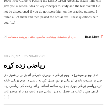
100% Free Guide to Passing the LEED Green Associate Exam This will
give you a general idea of key concepts to study and the test overall Do
not be discouraged if you do not score high on the practice quizzes, I
failed all of them and then passed the actual test. These questions help
you […]
اداره او منجمنټ
,
پوهنځی
,
ساینس
,
لیکنی
,
وروستی مطالب
IN
Read More
JULY 22, 2025
BY
SHAHHOST
ریاضی زده کړه
ددې ويډيو موضوع د اووم ټولګي د لومړي څپرکي لنډيز برابر شوي دي
چې پر سیټونو باندې غږېدلي يو.دې چينل کې به تاسې د اووم ټولګي څخه
تر دوولسم ټولګي پورې په ډيره ساده، آسانه او لنډ وخت کې رياضي زده
کړئ. چې د کتاب هر فصل په ډير اساني سره تاسو مواد او موضوعات
[…]