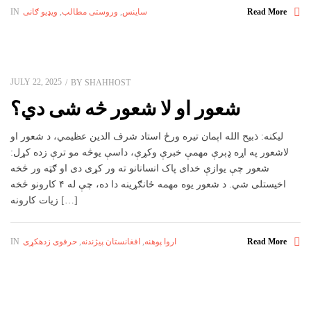
ساینس
,
وروستی مطالب
,
ویډیو ګانی
IN
Read More
JULY 22, 2025
BY
SHAHHOST
شعور او لا شعور څه شی دي؟
لیکنه: ذبیح الله اېمان تيره ورځ استاد شرف الدين عظيمي، د شعور او
لاشعور په اړه ډېرې مهمې خبرې وکړې، داسې یوڅه مو ترې زده کړل:
شعور چې یوازې خدای پاک انسانانو ته ور کړی دی او ګټه ور څخه
اخيستلی شي. د شعور یوه مهمه ځانګړينه دا ده، چې له ۴ کارونو څخه
زیات کارونه […]
اروا پوهنه
,
افغانستان پیژندنه
,
حرفوی زدهکړی
IN
Read More