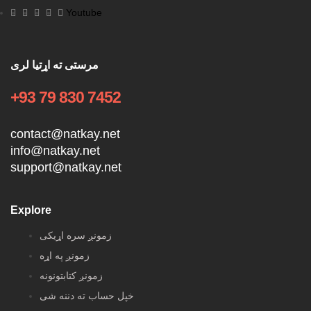
Youtube
مرستی ته اړتیا لری
+93 79 830 7452
contact@natkay.net
info@natkay.net
support@natkay.net
Explore
زمونږ سره اړیکی
زمونږ په اړه
زمونږ کتابتونونه
خپل حساب ته دننه شی