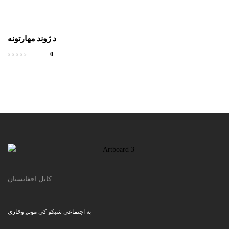
د ژوند مهارتونه
0
کابل افغانستان
په اجتماعی شبکو کی مونږ وڅاری