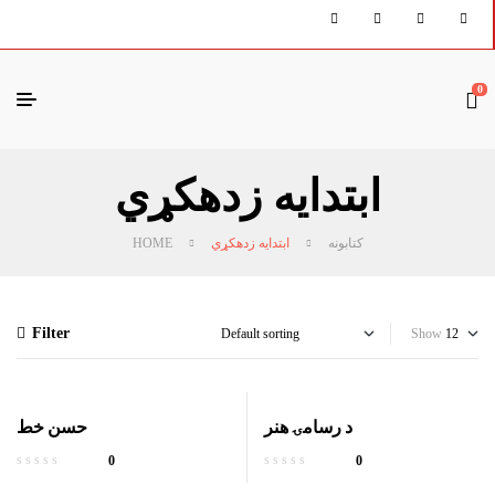
0
ابتدایه زدهکړي
کتابونه
ابتدایه زدهکړي
HOME
Filter
Show
د رسامۍ هنر
حسن خط
0
0