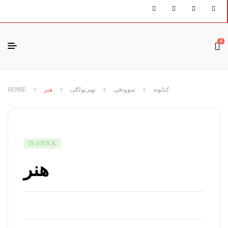
0
HOME
هنر
نهم ټولګی
ښوونځی
کتابونه
IN STOCK
هنر