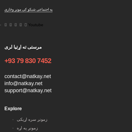
په اجتماعی شبکو کی مونږ وڅاری
Youtube
مرستی ته اړتیا لری
+93 79 830 7452
contact@natkay.net
info@natkay.net
support@natkay.net
Explore
زمونږ سره اړیکی
زمونږ په اړه