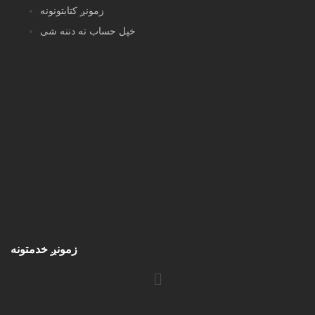
زمونږ کتابتونونه
خپل حساب ته دننه شی
زمونږ خدمتونه