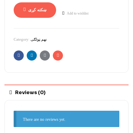
ښکته کړی
Add to wishlist
Category:
نهم ټولګی
Facebook
Linkedin
Google+
Email
Reviews (0)
There are no reviews yet.