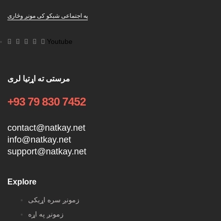
په اجتماعی شبکو کی مونږ وڅاری
Youtube
مرستی ته اړتیا لری
+93 79 830 7452
contact@natkay.net
info@natkay.net
support@natkay.net
Explore
زمونږ سره اړیکی
زمونږ په اړه