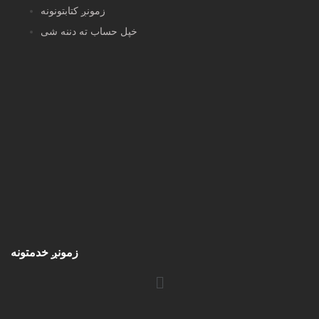
زمونږ کتابتونونه
خپل حساب ته دننه شی
زمونږ خدمتونه