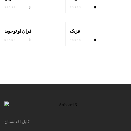
0
0
فزیک
قران او توجوید
0
0
کابل افغانستان