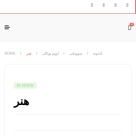
0
HOME
هنر
اووم ټولګی
ښوونځی
کتابونه
IN STOCK
هنر