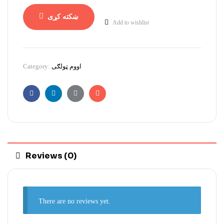
ښکته کړی
Add to wishlist
Category:
اووم ټولګی
Facebook
Linkedin
Google+
Email
Reviews (0)
There are no reviews yet.