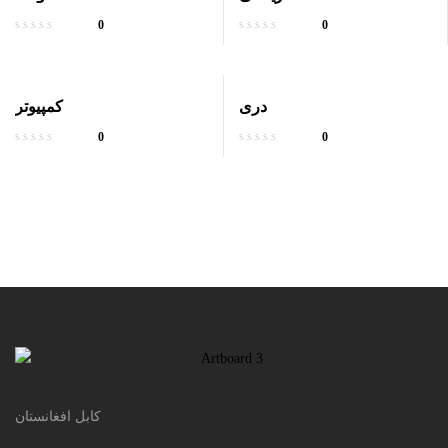
0
0
دری
کمپیوتر
0
0
کابل افغانستان