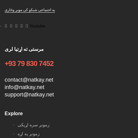
په اجتماعی شبکو کی مونږ وڅاری
Youtube
مرستی ته اړتیا لری
+93 79 830 7452
contact@natkay.net
info@natkay.net
support@natkay.net
Explore
زمونږ سره اړیکی
زمونږ په اړه