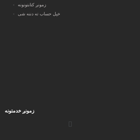
زمونږ کتابتونونه
خپل حساب ته دننه شی
زمونږ خدمتونه