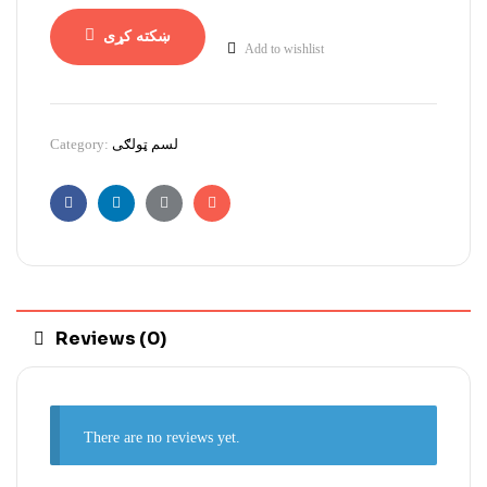
ښکته کړی
Add to wishlist
Category:
لسم ټولګی
Facebook
Linkedin
Google+
Email
Reviews (0)
There are no reviews yet.