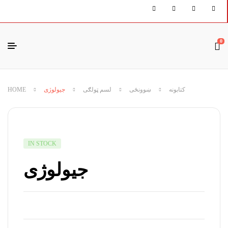
0
HOME
جیولوژی
لسم ټولګی
ښوونځی
کتابونه
IN STOCK
جیولوژی