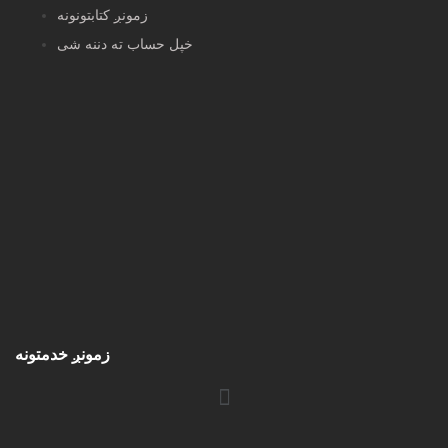
زمونږ کتابتونونه
خپل حساب ته دننه شی
زمونږ خدمتونه