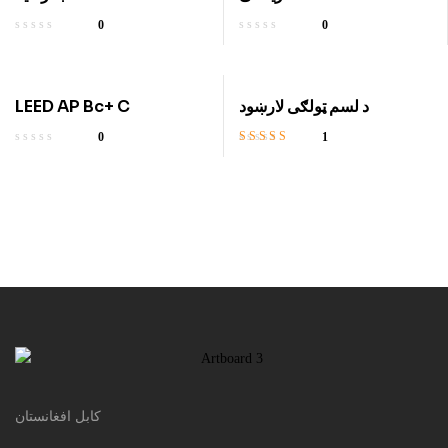
0
0
LEED AP Bc+ C
د لسم ټولګی لارښود
0
1
Rated
3.00
out
of 5
کابل افغانستان