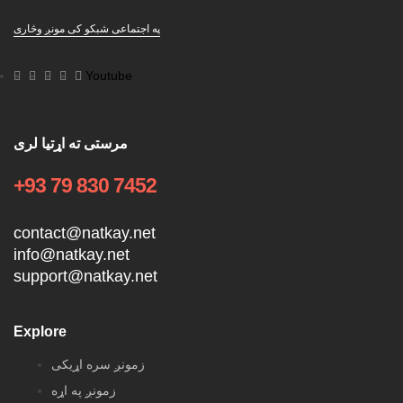
په اجتماعی شبکو کی مونږ وڅاری
Youtube
مرستی ته اړتیا لری
+93 79 830 7452
contact@natkay.net
info@natkay.net
support@natkay.net
Explore
زمونږ سره اړیکی
زمونږ په اړه