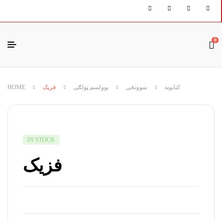
0
HOME
فزیک
یوولسم ټولګی
ښوونځی
کتابونه
IN STOCK
فزیک