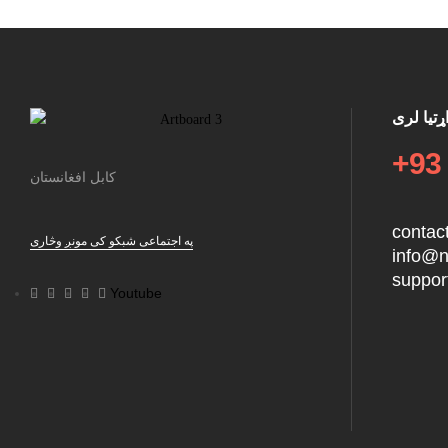
تیا لری
+93
کابل افغانستان
contac
په اجتماعی شبکو کی مونږ وڅاری
info@n
suppor
Youtube