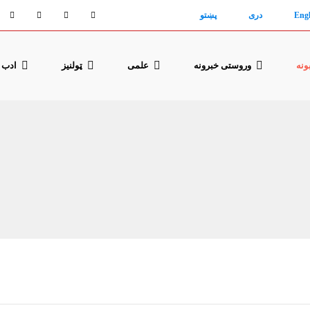
Engl
دری
پښتو
ونه
وروستی خبرونه
علمی
ټولنیز
ادب