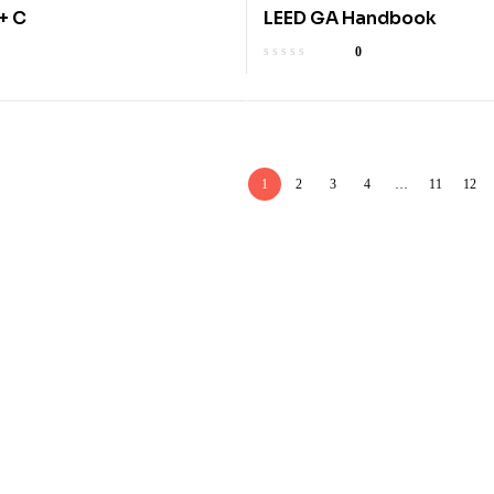
+ C
LEED GA Handbook
0
1
2
3
4
…
11
12