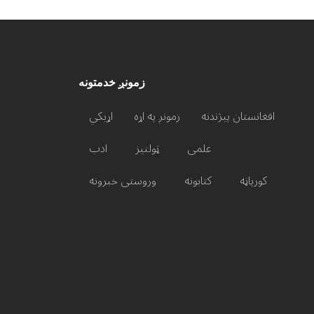
زمونږ خدمتونه
افغانستان پیژندنه
زمونږ په اړه
اړیکي
علمی
ټولنیز
ادب
کورپاڼه
کتابونه
وروستی خبرونه